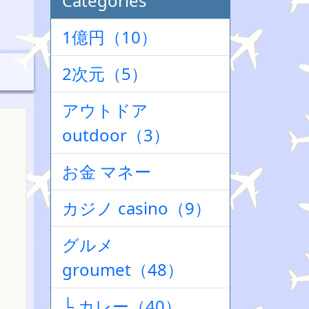
Categories
1億円（10）
2次元（5）
アウトドア
outdoor（3）
お金 マネー
カジノ casino（9）
グルメ
groumet（48）
└ カレー（40）