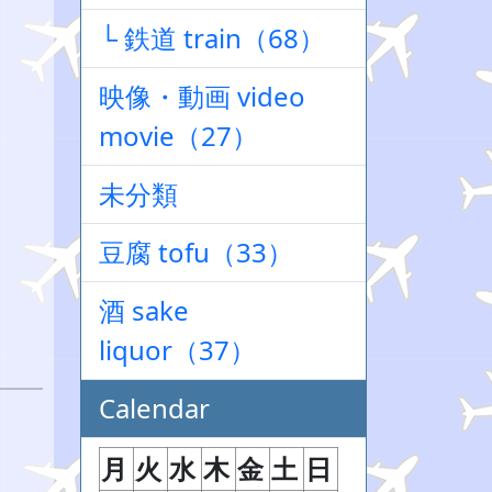
└ 鉄道 train（68）
映像・動画 video
movie（27）
未分類
豆腐 tofu（33）
酒 sake
liquor（37）
Calendar
月
火
水
木
金
土
日