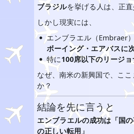
ブラジル
を挙げる人は、正直
しかし現実には、
エンブラエル（Embraer
ボーイング・エアバスに次
特に
100席以下のリージ
なぜ、南米の新興国で、ここ
か？
結論を先に言うと
エンブラエルの成功は「国の
の正しい転用」