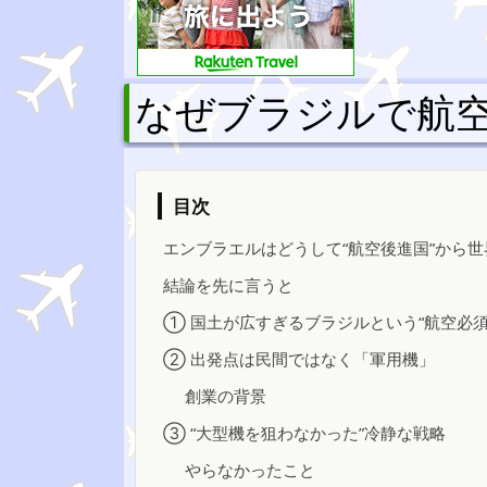
なぜブラジルで航
目次
エンブラエルはどうして“航空後進国”から
結論を先に言うと
① 国土が広すぎるブラジルという“航空必須
② 出発点は民間ではなく「軍用機」
創業の背景
③ “大型機を狙わなかった”冷静な戦略
やらなかったこと