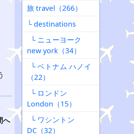
旅 travel（266）
└ destinations
└ ニューヨーク
new york（34）
└ ベトナム ハノイ
う
（22）
└ ロンドン
London（15）
└ ワシントン
間へ
DC（32）