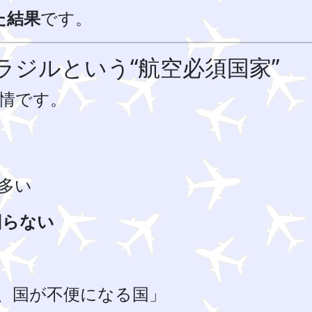
た結果
です。
ラジルという“航空必須国家”
情です。
多い
回らない
、国が不便になる国」