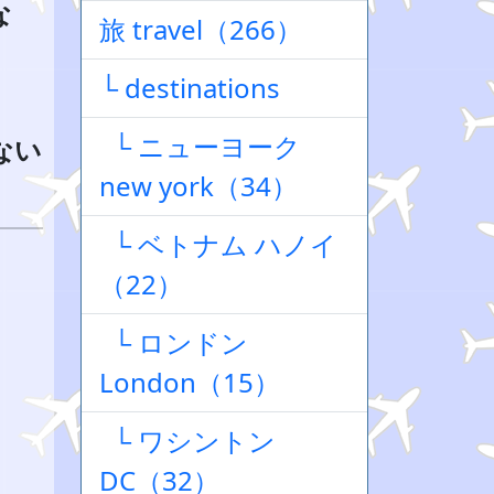
な
旅 travel（266）
└ destinations
└ ニューヨーク
ない
new york（34）
└ ベトナム ハノイ
（22）
└ ロンドン
London（15）
└ ワシントン
DC（32）