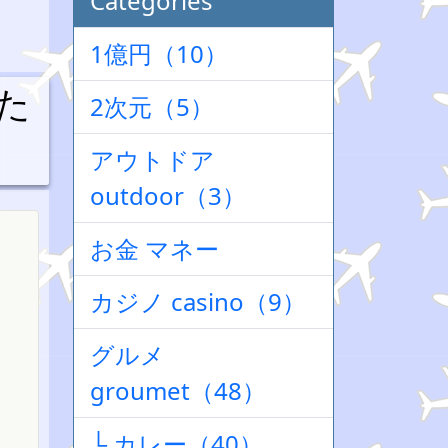
Categories
1億円（10）
た
2次元（5）
アウトドア
outdoor（3）
お金 マネー
カジノ casino（9）
グルメ
groumet（48）
└ カレー（40）