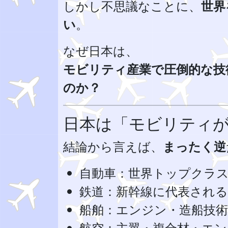
しかし不思議なことに、
世界
い
。
なぜ日本は、
モビリティ産業で圧倒的な技
のか？
日本は「モビリティ
結論から言えば、
まったく逆
自動車：世界トップクラ
鉄道：新幹線に代表される
船舶：エンジン・造船技術
航空：主翼・複合材・エ