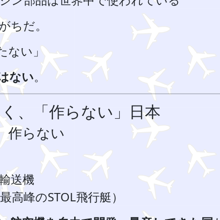
がちだ。
たない」
はない
。
なく、「作らない」日本
、作らない
2輸送機
世界最高峰のSTOL飛行艇）