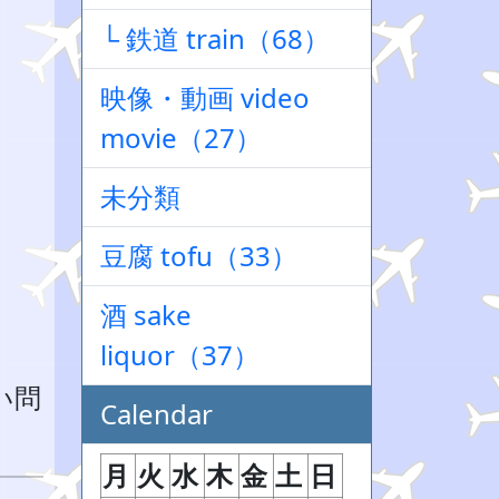
└ 鉄道 train（68）
映像・動画 video
movie（27）
未分類
豆腐 tofu（33）
酒 sake
liquor（37）
い問
Calendar
月
火
水
木
金
土
日