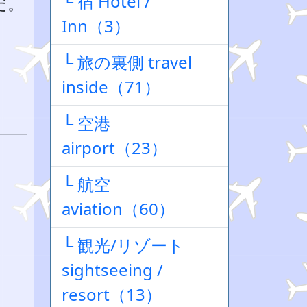
└ 宿 Hotel /
だ。
Inn（3）
└ 旅の裏側 travel
inside（71）
└ 空港
airport（23）
└ 航空
aviation（60）
└ 観光/リゾート
sightseeing /
resort（13）