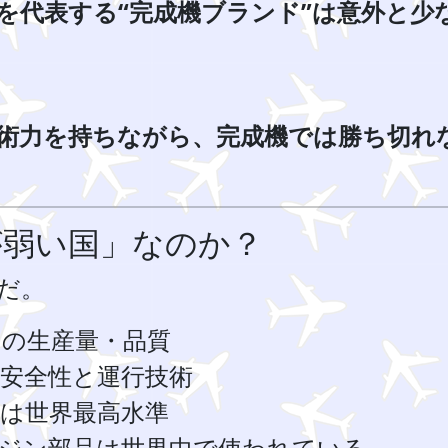
を代表する“完成機ブランド”は意外と少
術力を持ちながら、完成機では勝ち切れ
が弱い国」なのか？
だ。
スの生産量・品質
安全性と運行技術
は世界最高水準
ンジン部品は世界中で使われている