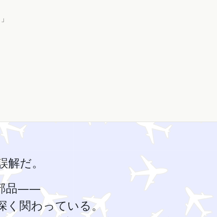
り」
誤解だ。
部品――
に深く関わっている。