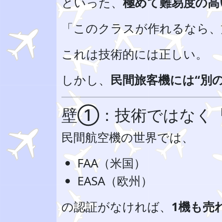
といった、
極めて難易度の高
「このクラスが作れるなら、
これは技術的には正しい。
しかし、
民間旅客機には“別
壁①：技術ではなく
民間航空機の世界では、
FAA（米国）
EASA（欧州）
の認証がなければ、
1機も売