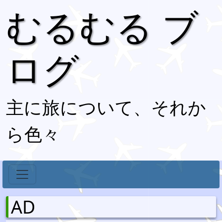
むるむる ブ
ログ
主に旅について、それか
ら色々
AD