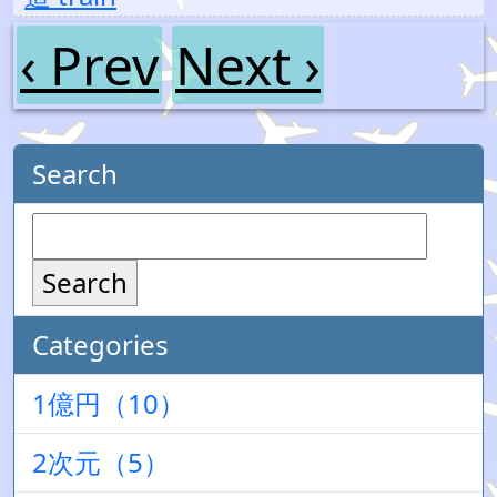
‹ Prev
Next ›
Search
Search
Categories
1億円（10）
2次元（5）