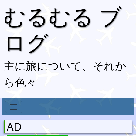
むるむる ブ
ログ
主に旅について、それか
ら色々
AD