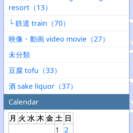
resort（13）
└ 鉄道 train（70）
映像・動画 video movie（27）
未分類
豆腐 tofu（33）
酒 sake liquor（37）
Calendar
月
火
水
木
金
土
日
1
2