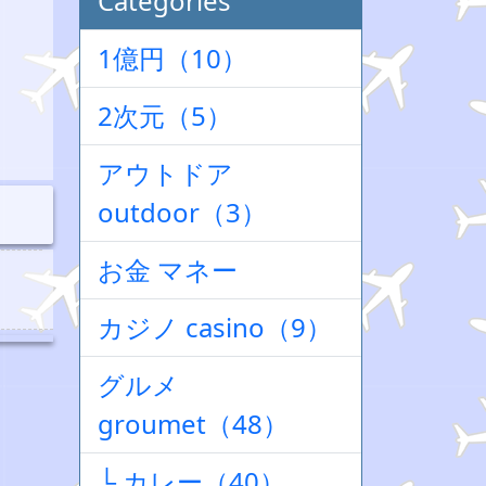
Categories
1億円（10）
2次元（5）
アウトドア
outdoor（3）
お金 マネー
カジノ casino（9）
グルメ
groumet（48）
└ カレー（40）