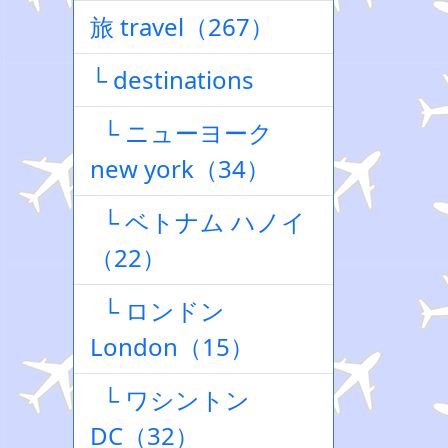
旅 travel（267）
└ destinations
└ ニューヨーク
new york（34）
└ ベトナム ハノイ
（22）
└ ロンドン
London（15）
└ ワシントン
DC（32）