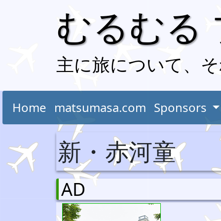
むるむる
主に旅について、そ
Home
matsumasa.com
Sponsors
新・赤河童
AD