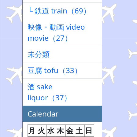
└ 鉄道 train（69）
映像・動画 video
movie（27）
未分類
豆腐 tofu（33）
酒 sake
liquor（37）
Calendar
月
火
水
木
金
土
日