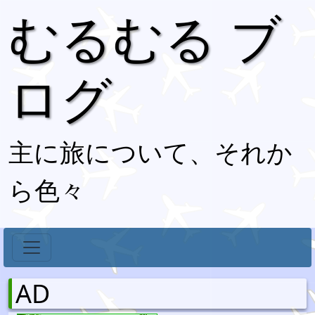
むるむる ブ
ログ
主に旅について、それか
ら色々
AD