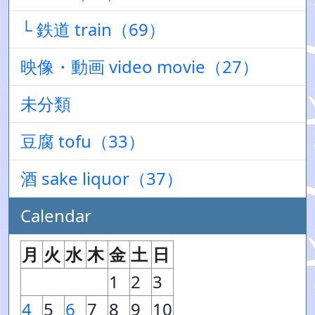
└ 鉄道 train（69）
映像・動画 video movie（27）
未分類
豆腐 tofu（33）
酒 sake liquor（37）
Calendar
月
火
水
木
金
土
日
1
2
3
4
5
6
7
8
9
10