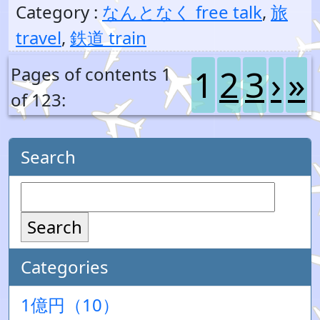
Category :
なんとなく free talk
,
旅
travel
,
鉄道 train
1
2
3
›
»
Pages of contents 1
of 123:
Search
Search
Categories
1億円（10）