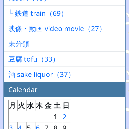
└ 鉄道 train（69）
映像・動画 video movie（27）
未分類
豆腐 tofu（33）
酒 sake liquor（37）
Calendar
月
火
水
木
金
土
日
1
2
3
4
5
6
7
8
9