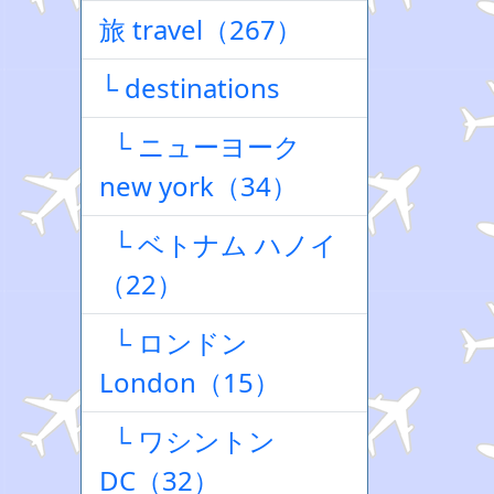
旅 travel（267）
└ destinations
└ ニューヨーク
new york（34）
└ ベトナム ハノイ
（22）
└ ロンドン
London（15）
└ ワシントン
DC（32）