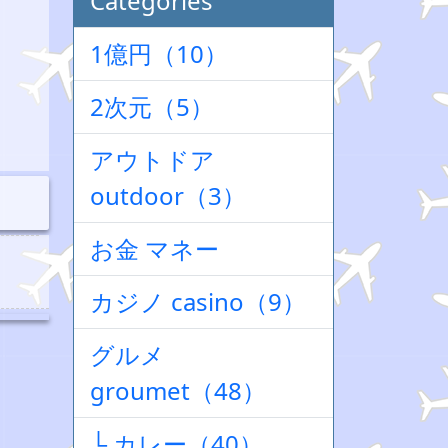
Categories
1億円（10）
2次元（5）
アウトドア
outdoor（3）
お金 マネー
カジノ casino（9）
グルメ
groumet（48）
└ カレー（40）