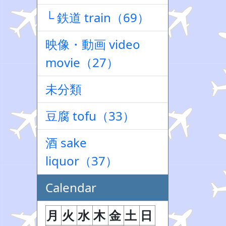
└ 鉄道 train（69）
映像・動画 video
movie（27）
未分類
豆腐 tofu（33）
酒 sake
liquor（37）
Calendar
月
火
水
木
金
土
日