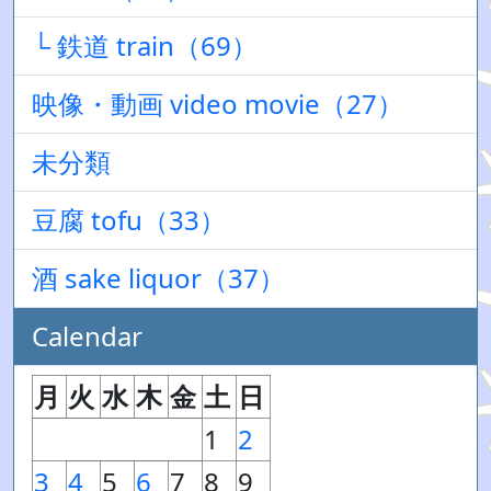
└ 鉄道 train（69）
映像・動画 video movie（27）
未分類
豆腐 tofu（33）
酒 sake liquor（37）
Calendar
月
火
水
木
金
土
日
1
2
3
4
5
6
7
8
9