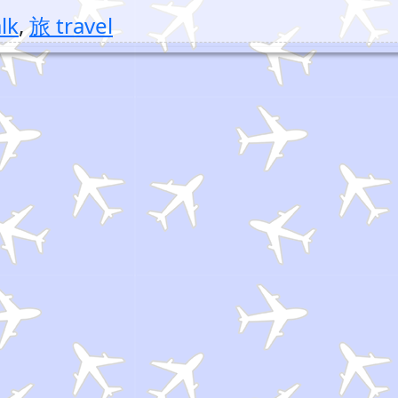
lk
,
旅 travel