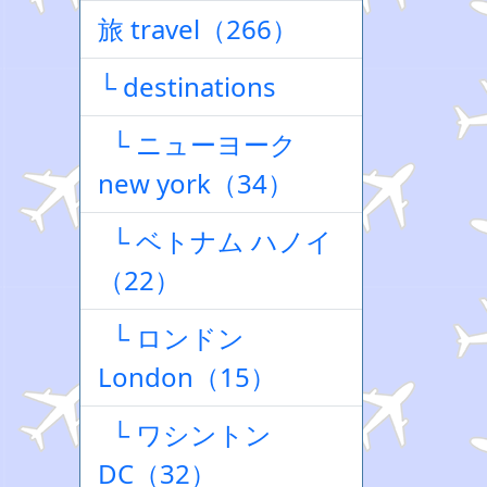
旅 travel（266）
└ destinations
└ ニューヨーク
new york（34）
└ ベトナム ハノイ
（22）
└ ロンドン
London（15）
└ ワシントン
DC（32）