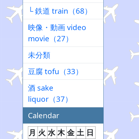
└ 鉄道 train（68）
映像・動画 video
movie（27）
未分類
豆腐 tofu（33）
酒 sake
liquor（37）
Calendar
月
火
水
木
金
土
日