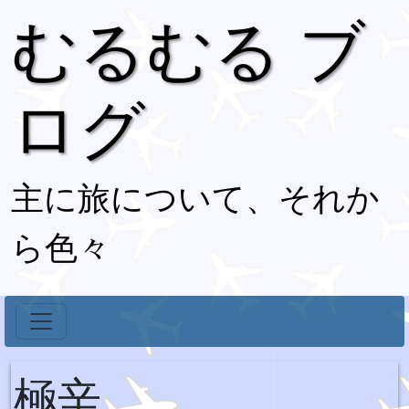
むるむる ブ
ログ
主に旅について、それか
ら色々
極辛