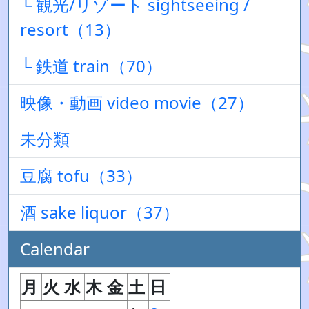
└ 観光/リゾート sightseeing /
resort（13）
└ 鉄道 train（70）
映像・動画 video movie（27）
未分類
豆腐 tofu（33）
酒 sake liquor（37）
Calendar
月
火
水
木
金
土
日