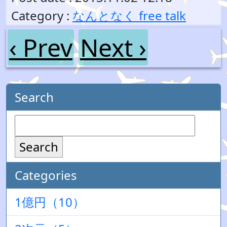
Category :
なんとなく free talk
‹ Prev
Next ›
Search
Search
Categories
1億円（10）