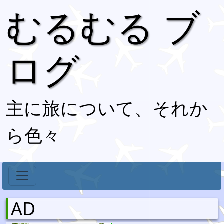
むるむる ブ
ログ
主に旅について、それか
ら色々
AD