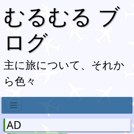
むるむる ブ
ログ
主に旅について、それか
ら色々
AD