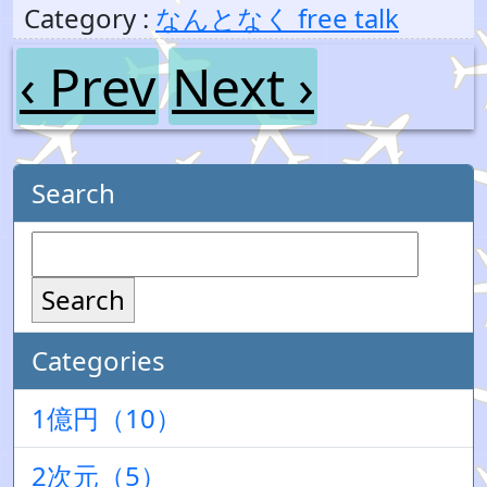
Category :
なんとなく free talk
‹ Prev
Next ›
Search
Search
Categories
1億円（10）
2次元（5）