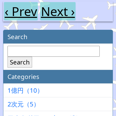
‹ Prev
Next ›
Search
Search
Categories
1億円（10）
2次元（5）