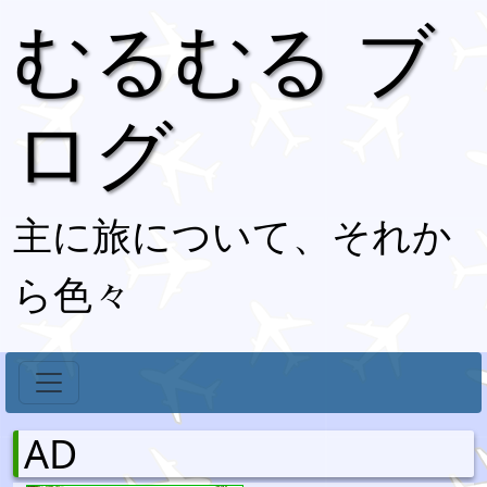
むるむる ブ
ログ
主に旅について、それか
ら色々
AD