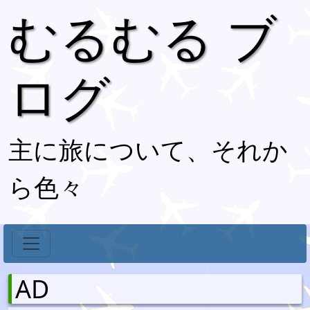
むるむる ブ
ログ
主に旅について、それか
ら色々
AD