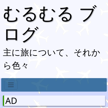
むるむる ブ
ログ
主に旅について、それか
ら色々
AD