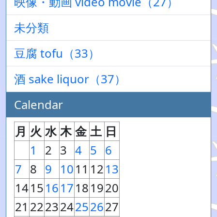
映像・動画 video movie（27）
未分類
豆腐 tofu（33）
酒 sake liquor（37）
Calendar
月
火
水
木
金
土
日
1
2
3
4
5
6
7
8
9
10
11
12
13
14
15
16
17
18
19
20
21
22
23
24
25
26
27