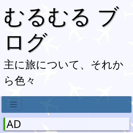
むるむる ブ
ログ
主に旅について、それか
ら色々
AD