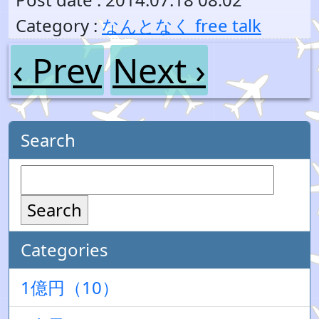
Category :
なんとなく free talk
‹ Prev
Next ›
Search
Search
Categories
1億円（10）