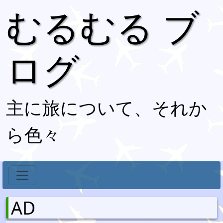
むるむる ブ
ログ
主に旅について、それか
ら色々
AD