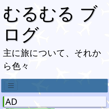
むるむる ブ
ログ
主に旅について、それか
ら色々
AD