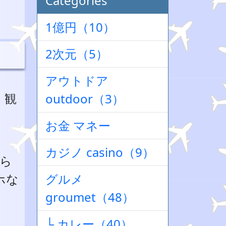
Categories
1億円（10）
2次元（5）
アウトドア
、観
outdoor（3）
お金 マネー
カジノ casino（9）
わら
ホな
グルメ
groumet（48）
└ カレー（40）