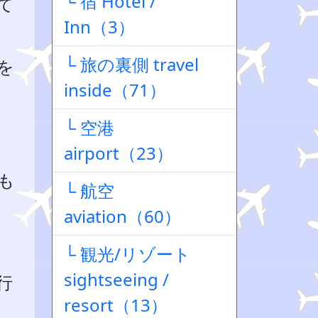
└ 宿 Hotel /
て
Inn（3）
└ 旅の裏側 travel
を
inside（71）
└ 空港
airport（23）
も
└ 航空
aviation（60）
└ 観光/リゾート
sightseeing /
行
resort（13）