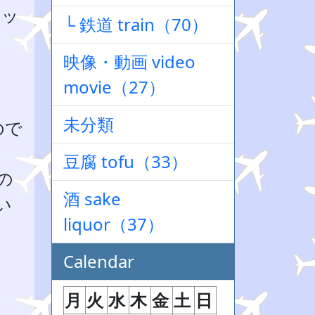
チッ
└ 鉄道 train（70）
映像・動画 video
movie（27）
未分類
ので
豆腐 tofu（33）
の
酒 sake
い
liquor（37）
Calendar
月
火
水
木
金
土
日