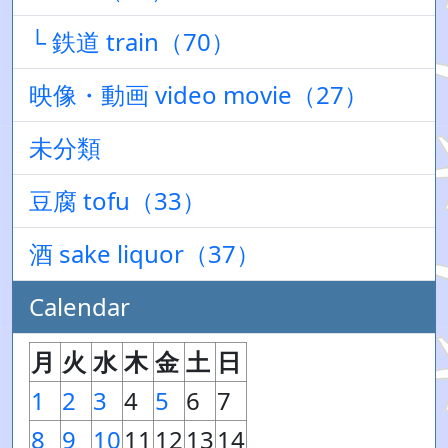
└ 鉄道 train（70）
映像・動画 video movie（27）
未分類
豆腐 tofu（33）
酒 sake liquor（37）
Calendar
月
火
水
木
金
土
日
1
2
3
4
5
6
7
8
9
10
11
12
13
14