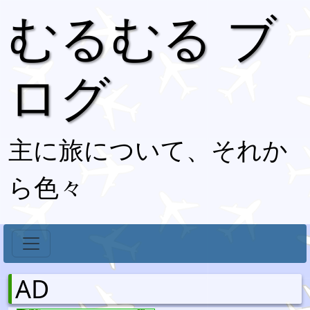
むるむる ブ
ログ
主に旅について、それか
ら色々
AD