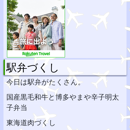
駅弁づくし
今日は駅弁がたくさん。
国産黒毛和牛と博多やまや辛子明太
子弁当
東海道肉づくし