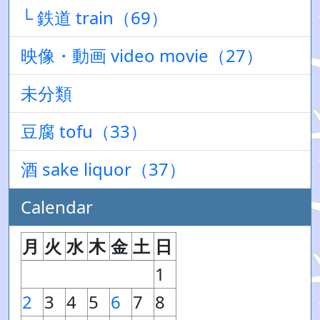
└ 鉄道 train（69）
映像・動画 video movie（27）
未分類
豆腐 tofu（33）
酒 sake liquor（37）
Calendar
月
火
水
木
金
土
日
1
2
3
4
5
6
7
8