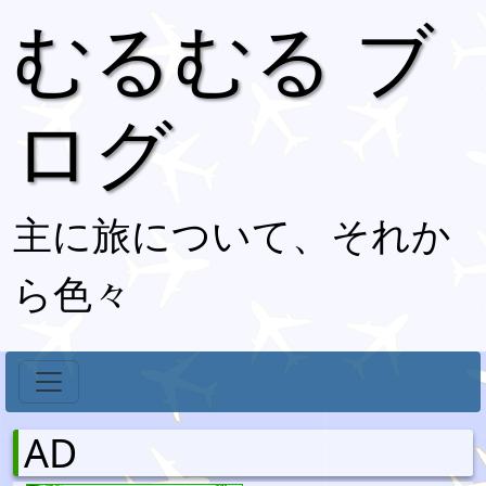
むるむる ブ
ログ
主に旅について、それか
ら色々
AD