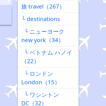
旅 travel（267）
└ destinations
└ ニューヨーク
new york（34）
└ ベトナム ハノイ
（22）
└ ロンドン
London（15）
└ ワシントン
DC（32）