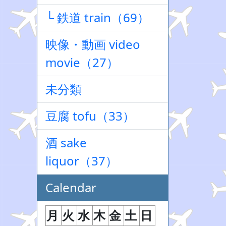
└ 鉄道 train（69）
映像・動画 video
movie（27）
未分類
豆腐 tofu（33）
酒 sake
liquor（37）
Calendar
月
火
水
木
金
土
日