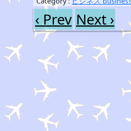
Category :
ビジネス busines
‹ Prev
Next ›