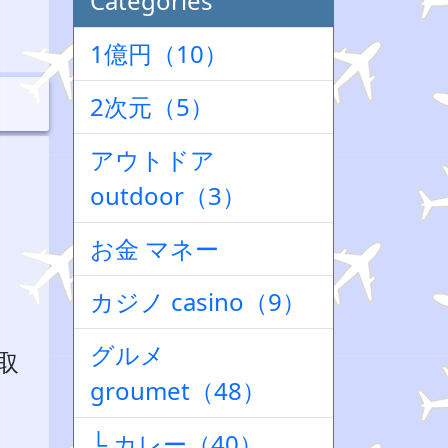
Categories
1億円（10）
2次元（5）
アウトドア
outdoor（3）
お金 マネー
カジノ casino（9）
グルメ
取
groumet（48）
└ カレー（40）