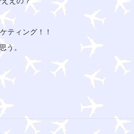
でええの？
ケティング！！
思う。