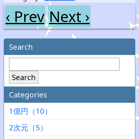
‹ Prev
Next ›
Search
Search
Categories
1億円（10）
2次元（5）