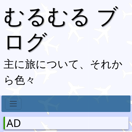
むるむる ブ
ログ
主に旅について、それか
ら色々
AD