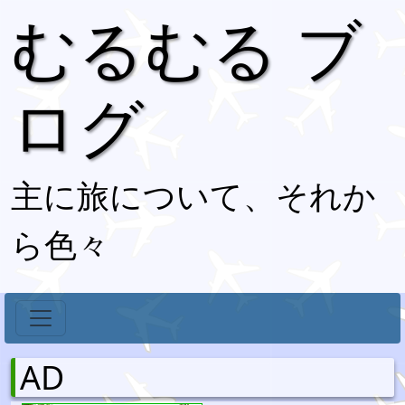
むるむる ブ
ログ
主に旅について、それか
ら色々
AD