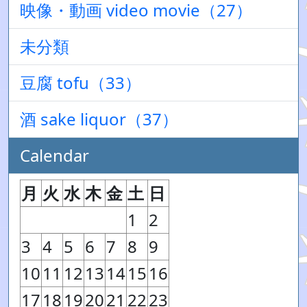
映像・動画 video movie（27）
未分類
豆腐 tofu（33）
酒 sake liquor（37）
Calendar
月
火
水
木
金
土
日
1
2
3
4
5
6
7
8
9
10
11
12
13
14
15
16
17
18
19
20
21
22
23