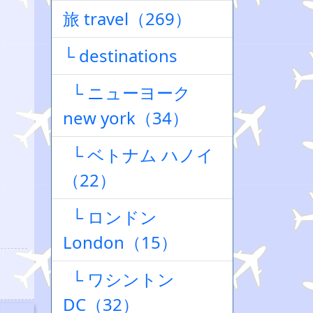
旅 travel（269）
└ destinations
└ ニューヨーク
new york（34）
└ ベトナム ハノイ
（22）
└ ロンドン
London（15）
└ ワシントン
DC（32）