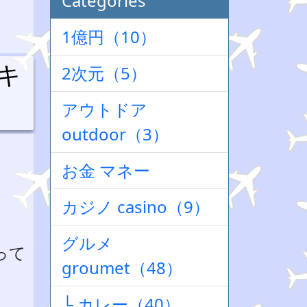
Categories
1億円（10）
キ
2次元（5）
アウトドア
outdoor（3）
お金 マネー
カジノ casino（9）
グルメ
って
groumet（48）
└ カレー（40）