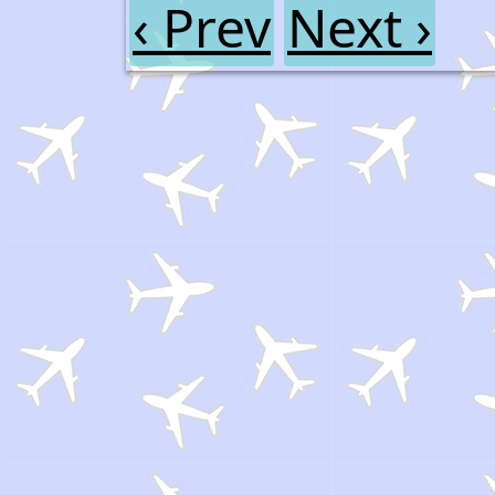
‹ Prev
Next ›