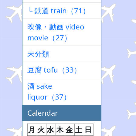
└ 鉄道 train（71）
映像・動画 video
movie（27）
未分類
豆腐 tofu（33）
酒 sake
liquor（37）
Calendar
月
火
水
木
金
土
日