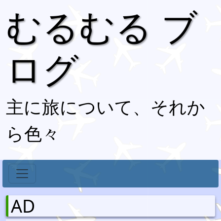
むるむる ブ
ログ
主に旅について、それか
ら色々
AD