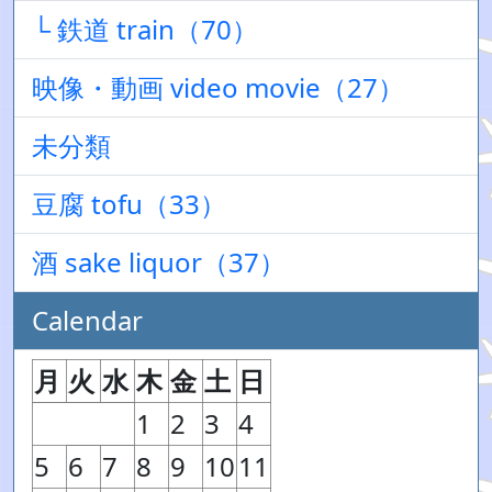
└ 鉄道 train（70）
映像・動画 video movie（27）
未分類
豆腐 tofu（33）
酒 sake liquor（37）
Calendar
月
火
水
木
金
土
日
1
2
3
4
5
6
7
8
9
10
11