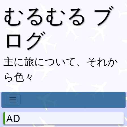
むるむる ブ
ログ
主に旅について、それか
ら色々
AD