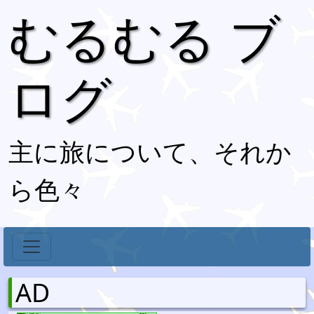
むるむる ブ
ログ
主に旅について、それか
ら色々
AD