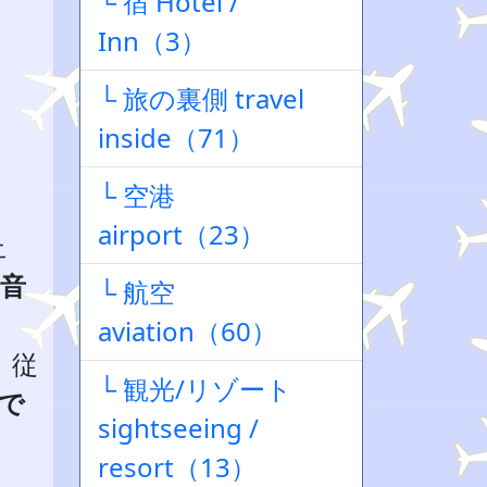
└ 宿 Hotel /
Inn（3）
└ 旅の裏側 travel
inside（71）
└ 空港
airport（23）
止
音
└ 航空
aviation（60）
、従
└ 観光/リゾート
で
sightseeing /
resort（13）