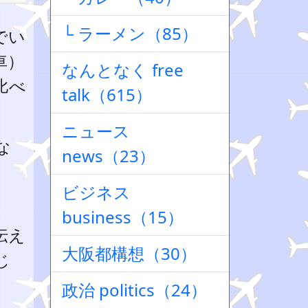
└ ラーメン（85）
でい
車）
なんとなく free
比べ
talk（615）
ニュース
な
news（23）
ビジネス
business（15）
伝え
大阪都構想（30）
じ
政治 politics（24）