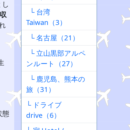
とし
└ 台湾
収
Taiwan（3）
れ
└ 名古屋（21）
└ 立山黒部アルペ
生
ンルート（27）
└ 鹿児島、熊本の
旅（31）
└ ドライブ
状態
drive（6）