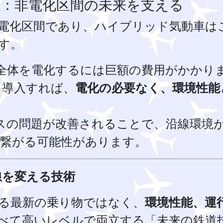
：非電化区間の未来を支える
電化区間であり、ハイブリッド気動車は
す。
全体を電化するには巨額の費用がかかり
を導入すれば、
電化の必要なく、環境性能
。
スの問題が改善されることで、沿線環境
も繋がる可能性があります。
線を変える技術
る最新の乗り物ではなく、
環境性能、運
べて高いレベルで両立する「未来の鉄道