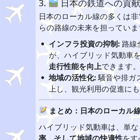
3.
日本の鉄道への貢献
日本のローカル線の多くは非
らの路線の未来を担っていま
インフラ投資の抑制:
路線
が、ハイブリッド気動車
走行性能を向上
できます
地域の活性化:
騒音や排ガ
上し、観光利用の促進に
まとめ：日本のローカル
ハイブリッド気動車は、単な
率、そして地域の快適性
をす