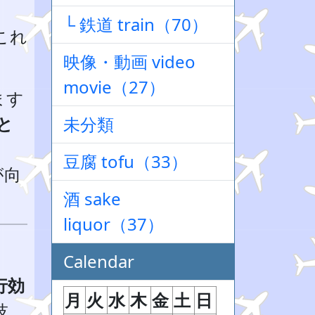
└ 鉄道 train（70）
これ
映像・動画 video
movie（27）
ます
と
未分類
豆腐 tofu（33）
が向
酒 sake
liquor（37）
Calendar
行効
月
火
水
木
金
土
日
技