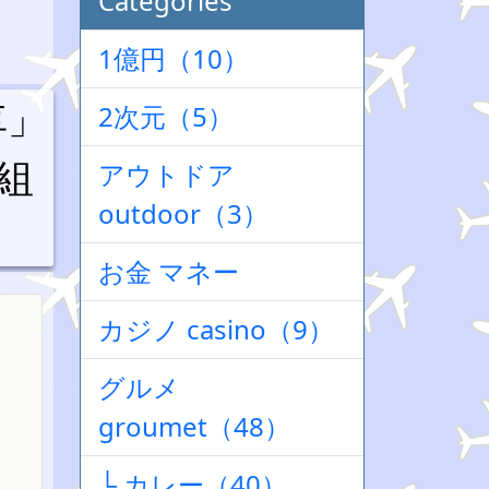
Categories
1億円（10）
車」
2次元（5）
組
アウトドア
outdoor（3）
お金 マネー
カジノ casino（9）
グルメ
groumet（48）
└ カレー（40）