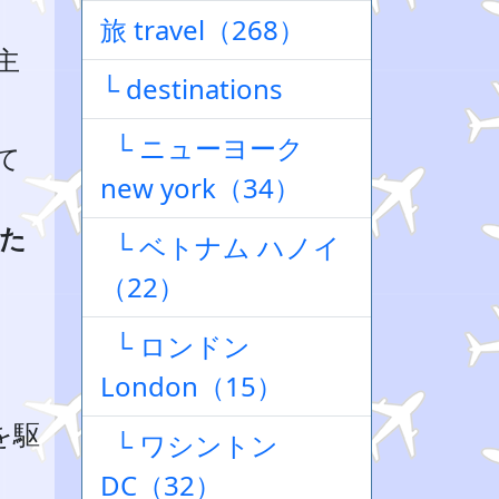
旅 travel（268）
主
└ destinations
└ ニューヨーク
て
new york（34）
た
└ ベトナム ハノイ
（22）
└ ロンドン
London（15）
を駆
└ ワシントン
DC（32）