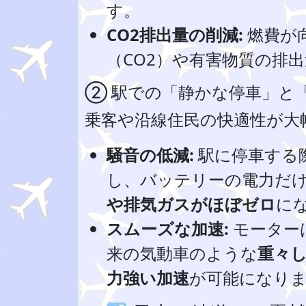
す。
CO2排出量の削減:
燃費が
（CO2）や有害物質の排
② 駅での「静かな停車」と
乗客や沿線住民の快適性が大
騒音の低減:
駅に停車する
し、バッテリーの電力だ
や排気ガスがほぼゼロ
に
スムーズな加速:
モーター
来の気動車のような
重々
力強い加速
が可能になり