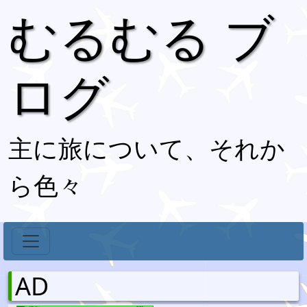
むるむる ブ
ログ
主に旅について、それか
ら色々
AD