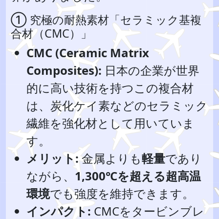
① 究極の耐熱素材「セラミック基複
合材（CMC）」
CMC (Ceramic Matrix
Composites):
日本の企業が世界
的に高い技術を持つこの複合材
は、炭化ケイ素などのセラミック
繊維を強化材として用いていま
す。
メリット:
金属よりも
軽量
であり
ながら、
1,300℃を超える超高温
環境
でも強度を維持できます。
インパクト:
CMCをタービンブレ