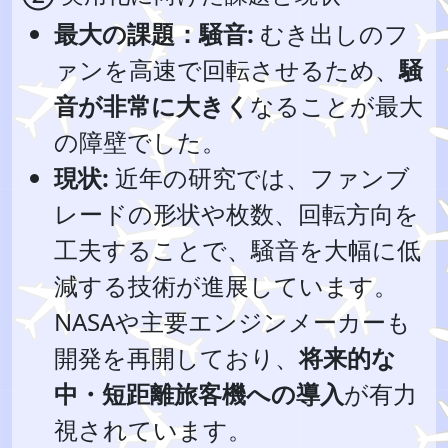
最大の課題：騒音:
むき出しのフ
ァンを高速で回転させるため、
騒
音が非常に大きく
なることが最大
の障壁でした。
現状:
近年の研究では、ファンブ
レードの形状や枚数、回転方向を
工夫することで、騒音を大幅に低
減する技術が進展しています。
NASAや主要エンジンメーカーも
開発を再開しており、
将来的な
中・短距離旅客機への導入
が有力
視されています。