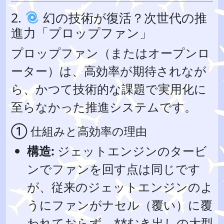
2.
幻の技術が復活？次世代の推
進力「プロップファン」
プロップファン（またはオープンロ
ーター）は、高効率が期待されなが
ら、かつて技術的な課題で実用化に
至らなかった推進システムです。
① 仕組みと高効率の理由
構造:
ジェットエンジンのタービ
ンでファンを回す点は同じです
が、従来のジェットエンジンのよ
うにファンがナセル（覆い）に覆
われておらず、**むき出しの大型