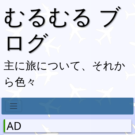
むるむる ブ
ログ
主に旅について、それか
ら色々
AD