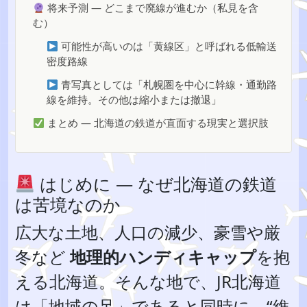
将来予測 — どこまで廃線が進むか（私見を含
む）
可能性が高いのは「黄線区」と呼ばれる低輸送
密度路線
青写真としては「札幌圏を中心に幹線・通勤路
線を維持。その他は縮小または撤退」
まとめ — 北海道の鉄道が直面する現実と選択肢
はじめに — なぜ北海道の鉄道
は苦境なのか
広大な土地、人口の減少、豪雪や厳
冬など
地理的ハンディキャップ
を抱
える北海道。そんな地で、JR北海道
は「地域の足」であると同時に、“維