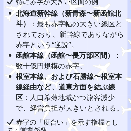
特に赤字が大きい区間の例
北海道新幹線（新青森〜新函館北
斗）
：最も赤字幅の大きい線区と
されており、新幹線でありながら
赤字という“逆説”。
函館本線（函館〜長万部区間）
：
数十億円規模の赤字。
根室本線、および石勝線〜根室本
線経由など、道東方面を結ぶ線
区
：人口希薄地域かつ旅客減少
で、経営負担が大きいとされる。
赤字の「度合い」を示す指標とし
て：営業係数