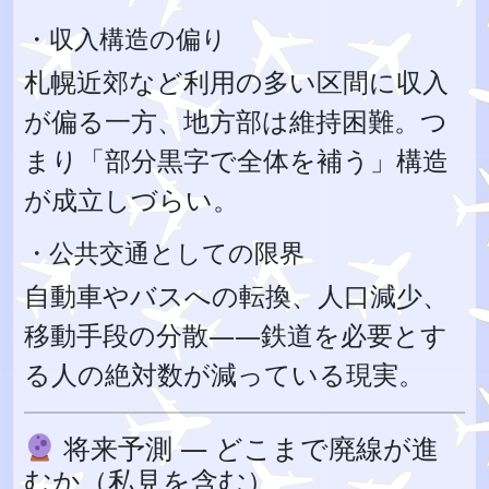
・収入構造の偏り
札幌近郊など利用の多い区間に収入
が偏る一方、地方部は維持困難。つ
まり「部分黒字で全体を補う」構造
が成立しづらい。
・公共交通としての限界
自動車やバスへの転換、人口減少、
移動手段の分散――鉄道を必要とす
る人の絶対数が減っている現実。
将来予測 — どこまで廃線が進
むか（私見を含む）