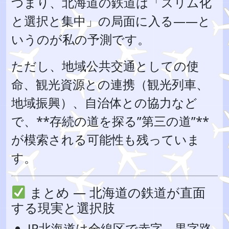
つまり、北海道の鉄道は「スリム化
と選択と集中」の局面に入る――と
いうのが私の予測です。
ただし、地域公共交通としての使
命、観光資源との連携（観光列車、
地域振興）、自治体との協力など
で、**存続の道を探る”第三の道”**
が模索される可能性も残っていま
す。
まとめ — 北海道の鉄道が直面
する現実と選択肢
JR北海道は全線区で赤字。黒字路