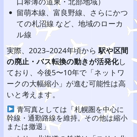
口希薄の道東・北部地域）
留萌本線、富良野線、さらにかつ
ての札沼線 など、地域のローカ
ル線
実際、2023–2024年頃から
駅や区間
の廃止・バス転換の動きが活発化
し
ており、今後5〜10年で「ネットワ
ークの大幅縮小」が進む可能性は高
いと考えます。
青写真としては「札幌圏を中心に
幹線・通勤路線を維持。その他は縮小
または撤退」