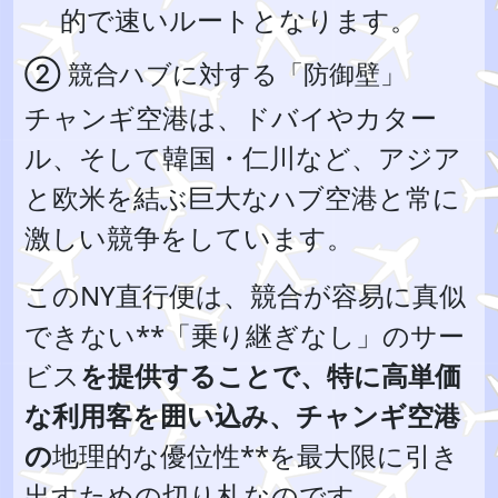
的で速いルートとなります。
② 競合ハブに対する「防御壁」
チャンギ空港は、ドバイやカター
ル、そして韓国・仁川など、アジア
と欧米を結ぶ巨大なハブ空港と常に
激しい競争をしています。
このNY直行便は、競合が容易に真似
できない**「乗り継ぎなし」のサー
ビス
を提供することで、特に高単価
な利用客を囲い込み、チャンギ空港
の
地理的な優位性**を最大限に引き
出すための切り札なのです。