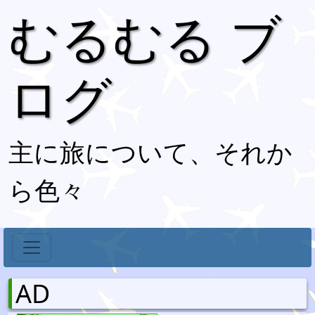
むるむる ブ
ログ
主に旅について、それか
ら色々
AD