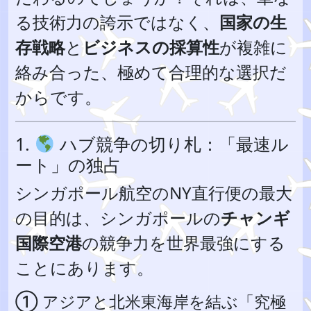
る技術力の誇示ではなく、
国家の生
存戦略
と
ビジネスの採算性
が複雑に
絡み合った、極めて合理的な選択だ
からです。
1.
ハブ競争の切り札：「最速ル
ート」の独占
シンガポール航空のNY直行便の最大
の目的は、シンガポールの
チャンギ
国際空港
の競争力を世界最強にする
ことにあります。
① アジアと北米東海岸を結ぶ「究極