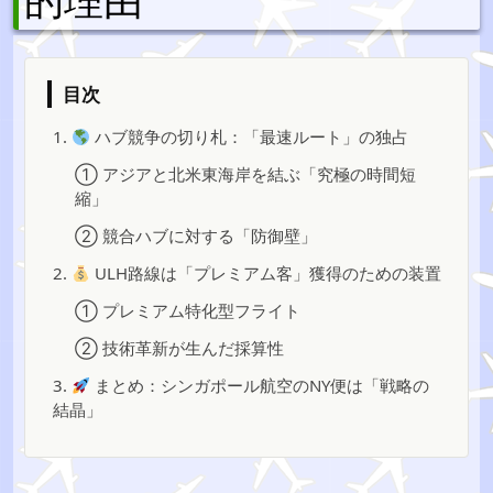
目次
1.
ハブ競争の切り札：「最速ルート」の独占
① アジアと北米東海岸を結ぶ「究極の時間短
縮」
② 競合ハブに対する「防御壁」
2.
ULH路線は「プレミアム客」獲得のための装置
① プレミアム特化型フライト
② 技術革新が生んだ採算性
3.
まとめ：シンガポール航空のNY便は「戦略の
結晶」