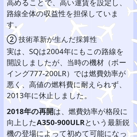
高めることで、高い運賃を設定し、
路線全体の収益性を担保していま
す。
② 技術革新が生んだ採算性
実は、SQは2004年にもこの路線を
開設しましたが、当時の機材（ボー
イング777-200LR）では燃費効率が
悪く、高値の燃料費に耐えられず、
2013年に休止しました。
2018年の再開
は、燃費効率が格段に
向上した
A350-900ULR
という最新鋭
機の登場によって初めて可能になっ