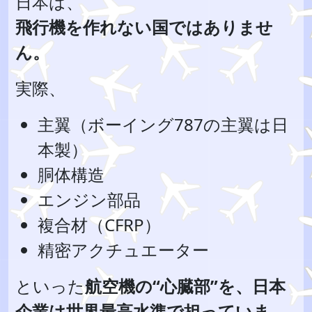
日本は、
飛行機を作れない国ではありませ
ん。
実際、
主翼（ボーイング787の主翼は日
本製）
胴体構造
エンジン部品
複合材（CFRP）
精密アクチュエーター
といった
航空機の“心臓部”を、日本
企業は世界最高水準で担っていま