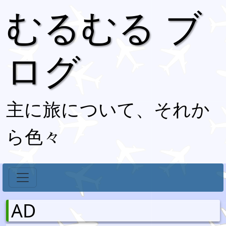
むるむる ブ
ログ
主に旅について、それか
ら色々
AD