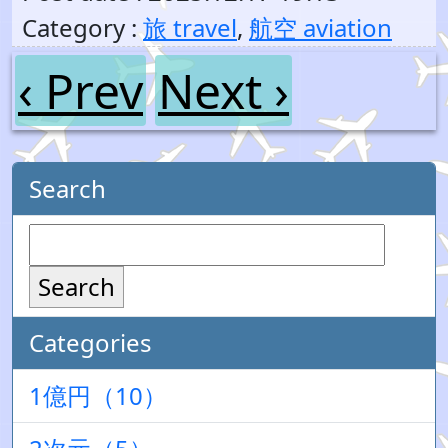
Category :
旅 travel
,
航空 aviation
‹ Prev
Next ›
Search
Search
Categories
1億円（10）