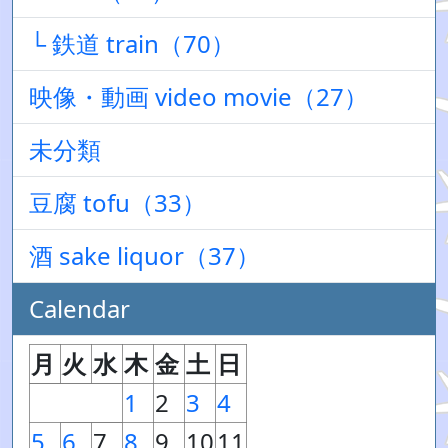
└ 鉄道 train（70）
映像・動画 video movie（27）
未分類
豆腐 tofu（33）
酒 sake liquor（37）
Calendar
月
火
水
木
金
土
日
1
2
3
4
5
6
7
8
9
10
11