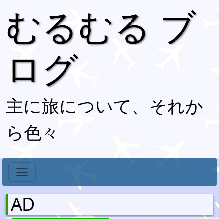
むるむる ブ
ログ
主に旅について、それか
ら色々
AD