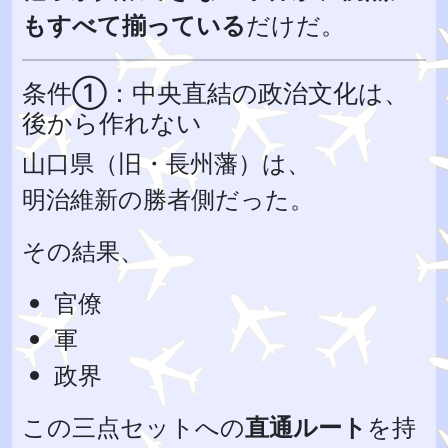
もすべて揃っている
だけだ。
条件①：中央直結の政治文化は、
後から作れない
山口県（旧・長州藩）は、
明治維新の勝者側だった。
その結果、
官僚
軍
政界
この三点セットへの
直通ルート
を持