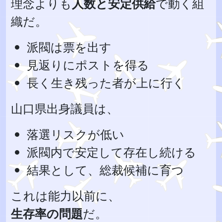
理念よりも
人数と安定供給
で動く組
織だ。
派閥は票を出す
見返りにポストを得る
長く生き残った者が上に行く
山口県出身議員は、
落選リスクが低い
派閥内で安定して存在し続ける
結果として、総裁候補に育つ
これは能力以前に、
生存率の問題
だ。