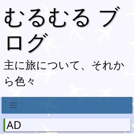
むるむる ブ
ログ
主に旅について、それか
ら色々
AD