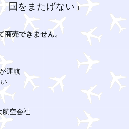
に「国をまたげない」
て商売できません。
が運航
ない
大航空会社