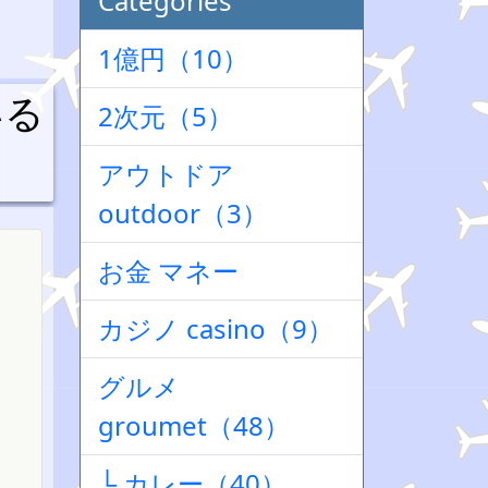
Categories
1億円（10）
いる
2次元（5）
アウトドア
outdoor（3）
お金 マネー
カジノ casino（9）
グルメ
groumet（48）
└ カレー（40）