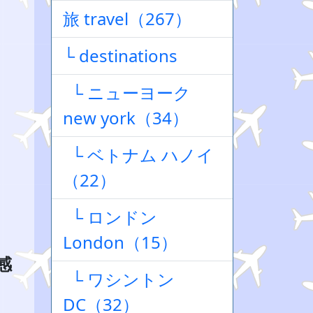
旅 travel（267）
└ destinations
└ ニューヨーク
new york（34）
└ ベトナム ハノイ
（22）
└ ロンドン
London（15）
感
└ ワシントン
DC（32）