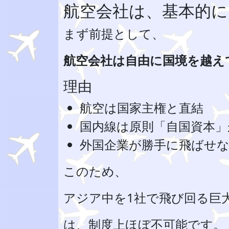
航空会社は、基本的
まず前提として、
航空会社は自由に国境を越え
理由
航空は国家主権と直結
国内線は原則「自国資本」
外国企業が勝手に飛ばせ
このため、
アジア中を1社で飛び回る巨
は、制度上ほぼ不可能です。