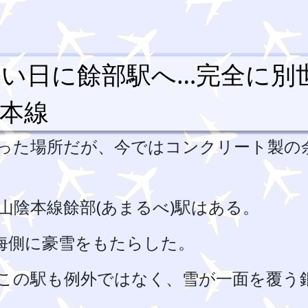
い日に餘部駅へ…完全に別
陰本線
った場所だが、今ではコンクリート製の
山陰本線餘部(あまるべ)駅はある。
本海側に豪雪をもたらした。
この駅も例外ではなく、雪が一面を覆う