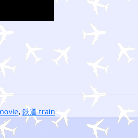
ovie
,
鉄道 train