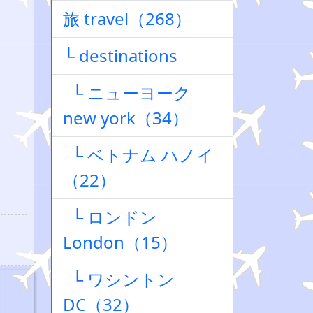
旅 travel（268）
└ destinations
└ ニューヨーク
new york（34）
└ ベトナム ハノイ
（22）
└ ロンドン
London（15）
└ ワシントン
DC（32）