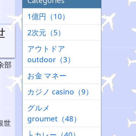
Categories
1億円（10）
世
2次元（5）
アウトドア
outdoor（3）
余部
お金 マネー
カジノ casino（9）
グルメ
groumet（48）
銀世
└ カレー（40）