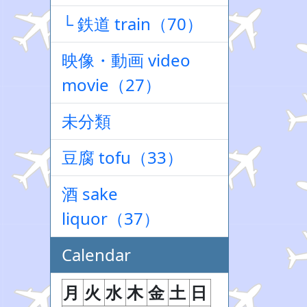
└ 鉄道 train（70）
映像・動画 video
movie（27）
未分類
豆腐 tofu（33）
酒 sake
liquor（37）
Calendar
月
火
水
木
金
土
日