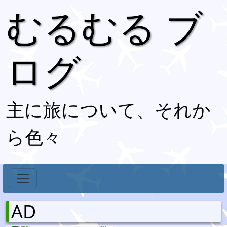
むるむる ブ
ログ
主に旅について、それか
ら色々
AD