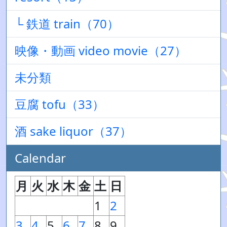
└ 鉄道 train（70）
映像・動画 video movie（27）
未分類
豆腐 tofu（33）
酒 sake liquor（37）
Calendar
月
火
水
木
金
土
日
1
2
3
4
5
6
7
8
9