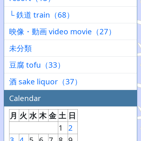
└ 鉄道 train（68）
映像・動画 video movie（27）
未分類
豆腐 tofu（33）
酒 sake liquor（37）
Calendar
月
火
水
木
金
土
日
1
2
3
4
5
6
7
8
9