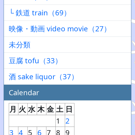
└ 鉄道 train（69）
映像・動画 video movie（27）
未分類
豆腐 tofu（33）
酒 sake liquor（37）
Calendar
月
火
水
木
金
土
日
1
2
3
4
5
6
7
8
9