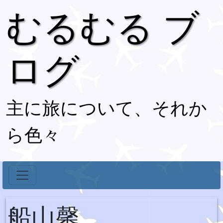
むるむる ブ
ログ
主に旅について、それか
ら色々
船山馨