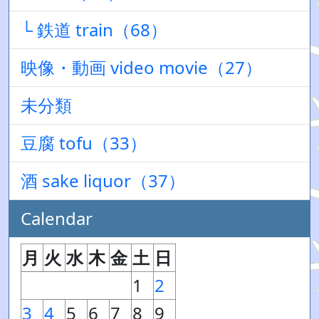
└ 鉄道 train（68）
映像・動画 video movie（27）
未分類
豆腐 tofu（33）
酒 sake liquor（37）
Calendar
月
火
水
木
金
土
日
1
2
3
4
5
6
7
8
9