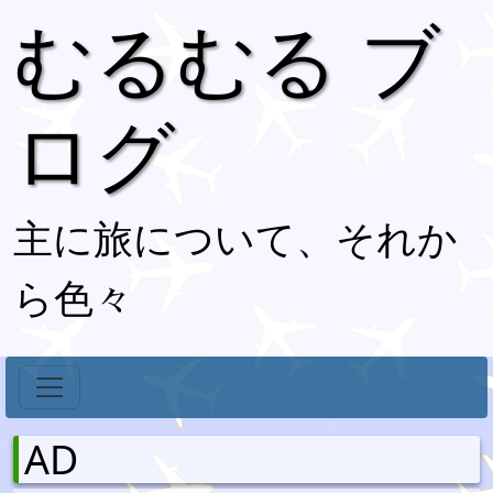
むるむる ブ
ログ
主に旅について、それか
ら色々
AD