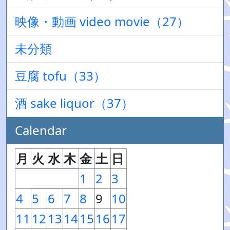
映像・動画 video movie（27）
未分類
豆腐 tofu（33）
酒 sake liquor（37）
Calendar
月
火
水
木
金
土
日
1
2
3
4
5
6
7
8
9
10
11
12
13
14
15
16
17