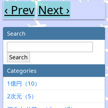
‹ Prev
Next ›
Search
Search
Categories
1億円（10）
2次元（5）