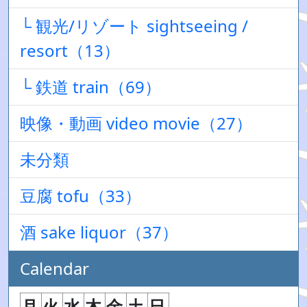
└ 観光/リゾート sightseeing /
resort（13）
└ 鉄道 train（69）
映像・動画 video movie（27）
未分類
豆腐 tofu（33）
酒 sake liquor（37）
Calendar
月
火
水
木
金
土
日