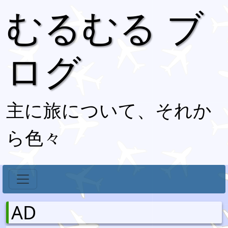
むるむる ブ
ログ
主に旅について、それか
ら色々
AD