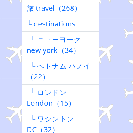
旅 travel（268）
└ destinations
└ ニューヨーク
new york（34）
└ ベトナム ハノイ
（22）
└ ロンドン
London（15）
└ ワシントン
DC（32）