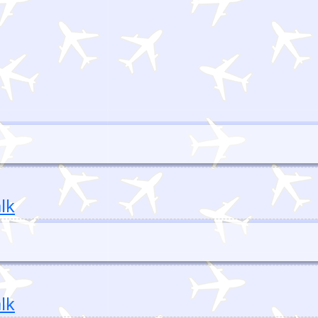
lk
lk