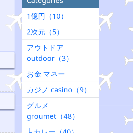
Categories
1億円（10）
2次元（5）
アウトドア
outdoor（3）
お金 マネー
カジノ casino（9）
グルメ
groumet（48）
└ カレー（40）