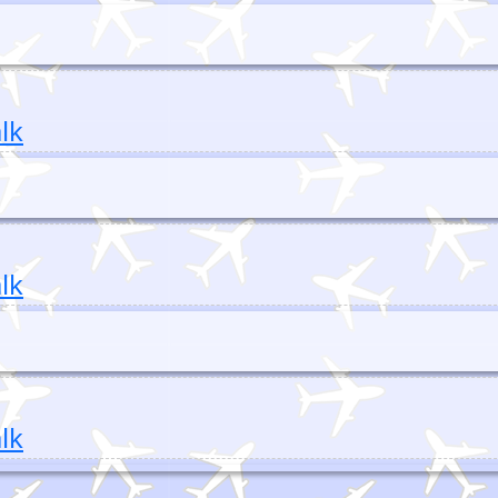
lk
lk
lk