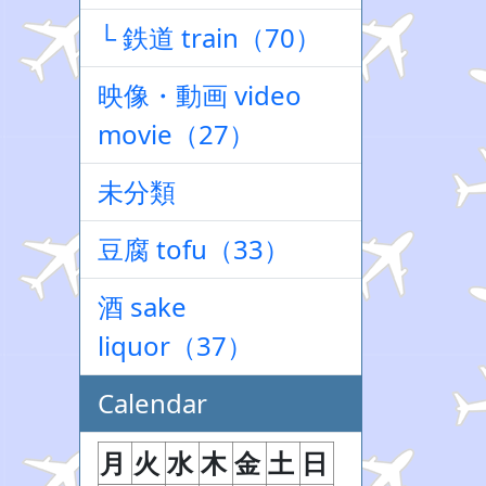
└ 鉄道 train（70）
映像・動画 video
movie（27）
未分類
豆腐 tofu（33）
酒 sake
liquor（37）
Calendar
月
火
水
木
金
土
日